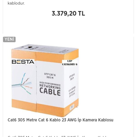
kablodur.
3.379,20 TL
YENI
Cat6 305 Metre Cat 6 Kablo 23 AWG İp Kamera Kablosu