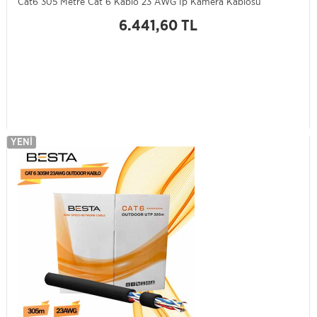
Cat6 305 Metre Cat 6 Kablo 23 AWG İp Kamera Kablosu
6.441,60 TL
YENI