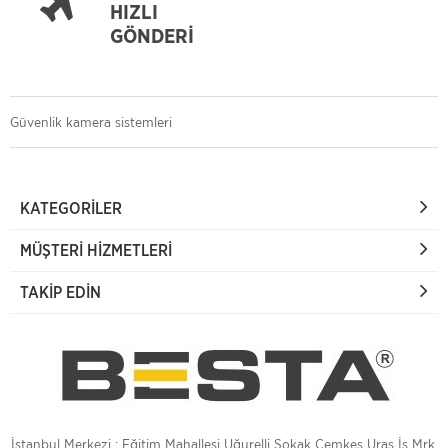
HIZLI
GÖNDERİ
Güvenlik kamera sistemleri
KATEGORILER
MÜŞTERI HIZMETLERI
TAKIP EDIN
İstanbul Merkezi : Eğitim Mahallesi Uğurelli Sokak Cemkeş Uras İş Mrk,