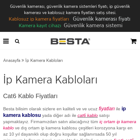
Güvenlik kamerası, güvenlik kamera sistemleri fiyatı, ip güvenlik
kamerası ve kablosuz kamera fiyatları satış sitesi.
Güvenlik kamerası fiyatı
Kablosuz ip kamera fiyatları
Güvenlik kamera sistemi
Kamera kayıt cihazı
Anasayfa
İp Kamera Kabloları
İp Kamera Kabloları
Cat6 Kablo Fiyatları
fiyatları
ip
Besta bilisim olarak sizlere en kaliteli ve ve ucuz
ile
kamera kablosu
yada diğer adı ile
cat6 kablo
satışı
yapmaktayız. Firmamızdan satın alacağınız tüm
iç ortam ip kamera
kablo
ve dış ortam ip kamera kablosu çeşitleri korozyona karşı en
az 10 yıl dayanıklı olup doğru koşullar sağlanırsada 50 yıl