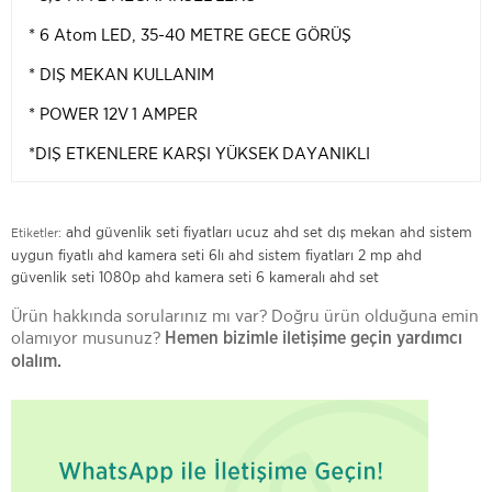
* 6 Atom LED, 35-40 METRE GECE GÖRÜŞ
* DIŞ MEKAN KULLANIM
* POWER 12V 1 AMPER
*DIŞ ETKENLERE KARŞI YÜKSEK DAYANIKLI
ahd güvenlik seti fiyatları
ucuz ahd set
dış mekan ahd sistem
Etiketler:
uygun fiyatlı ahd kamera seti
6lı ahd sistem fiyatları
2 mp ahd
güvenlik seti
1080p ahd kamera seti
6 kameralı ahd set
Ürün hakkında sorularınız mı var? Doğru ürün olduğuna emin
olamıyor musunuz?
Hemen bizimle iletişime geçin yardımcı
olalım.