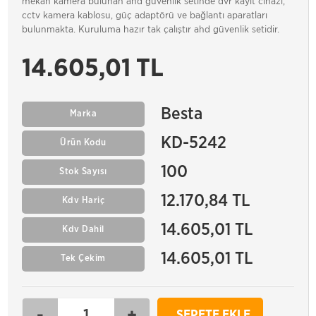
mekan kamera bulunan ahd güvenlik setinde dvr kayıt cihazı,
cctv kamera kablosu, güç adaptörü ve bağlantı aparatları
bulunmakta. Kuruluma hazır tak çalıştır ahd güvenlik setidir.
14.605,01 TL
Besta
Marka
KD-5242
Ürün Kodu
100
Stok Sayısı
12.170,84 TL
Kdv Hariç
14.605,01 TL
Kdv Dahil
14.605,01 TL
Tek Çekim
-
+
SEPETE EKLE