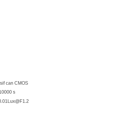
resif can CMOS
/10000 s
0.01Lux@F1.2