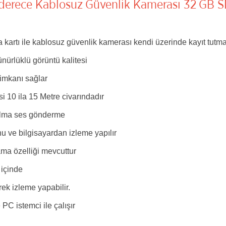
erece Kablosuz Güvenlik Kamerası 32 GB SD
za kartı ile kablosuz güvenlik kamerası kendi üzerinde kayıt tutma
nürlüklü görüntü kalitesi
imkanı sağlar
10 ila 15 Metre civarındadır
s alma ses gönderme
nu ve bilgisayardan izleme yapılır
ama özelliği mevcuttur
i içinde
rek izleme yapabilir.
PC istemci ile çalışır