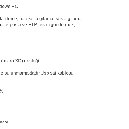
indows PC
k izleme, hareket algılama, ses algılama
ma, e-posta ve FTP resim göndermek,
(micro SD) desteği
de bulunmamaktadır.Usb saj kablosu
5%