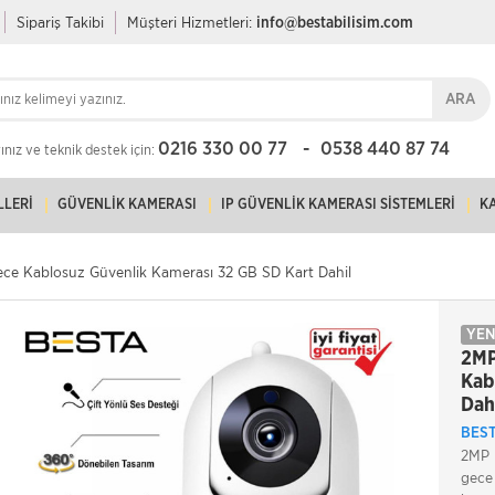
Sipariş Takibi
Müşteri Hizmetleri:
info@bestabilisim.com
ARA
0216 330 00 77
0538 440 87 74
nız ve teknik destek için:
LLERI
GÜVENLIK KAMERASI
IP GÜVENLIK KAMERASI SISTEMLERI
K
ce Kablosuz Güvenlik Kamerası 32 GB SD Kart Dahil
YEN
2MP
Kab
Dah
BES
2MP 
gece