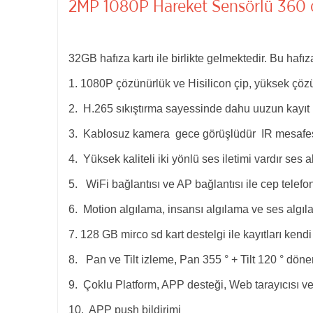
2MP 1080P Hareket Sensörlü 360 d
32GB hafıza kartı ile birlikte gelmektedir. Bu hafı
1. 1080P çözünürlük ve Hisilicon çip, yüksek çözü
2. H.265 sıkıştırma sayessinde dahu uuzun kayıt 
3. Kablosuz kamera gece görüşlüdür IR mesafesi 
4. Yüksek kaliteli iki yönlü ses iletimi vardır se
5. WiFi bağlantısı ve AP bağlantısı ile cep telefo
6. Motion algılama, insansı algılama ve ses algıl
7. 128 GB mirco sd kart destelgi ile kayıtları kend
8. Pan ve Tilt izleme, Pan 355 ° + Tilt 120 ° döne
9. Çoklu Platform, APP desteği, Web tarayıcısı ve 
10. APP push bildirimi