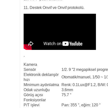
11. Destek Onvif ve Onvif protokolü.
-
Kamera
Sensör
1/2. 9 ”2 megapiksel prog
Elektronik deklanşör
Otomatik/manuel, 1/50 ~ 1
hızı
Minimum aydınlatma
Renk:
0.1Lux@F1.2
, B/W:
Odak uzunluğu
3.6mm
Görüş açısı
75.7 °
Fonksiyonlar
P/T işlevi
Pan: 355 °, eğim: 120 °