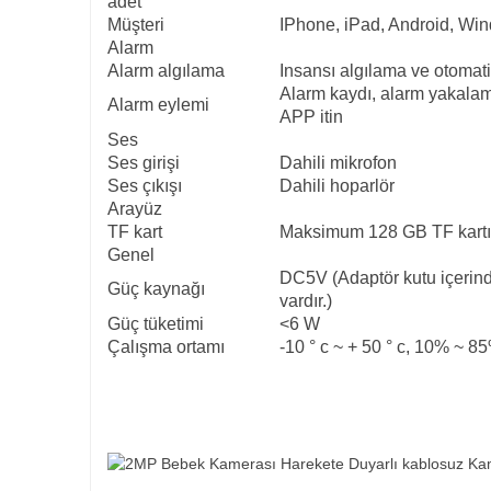
adet
Müşteri
IPhone, iPad, Android, W
Alarm
Alarm algılama
Insansı algılama ve otomati
Alarm kaydı, alarm yakala
Alarm eylemi
APP itin
Ses
Ses girişi
Dahili mikrofon
Ses çıkışı
Dahili hoparlör
Arayüz
TF kart
Maksimum 128 GB TF kartı 
Genel
DC5V (Adaptör kutu içerin
Güç kaynağı
vardır.)
Güç tüketimi
<6 W
Çalışma ortamı
-10 ° c ~ + 50 ° c, 10% ~ 8