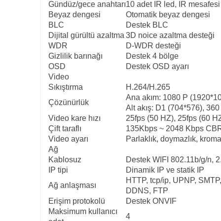
Gündüz/gece anahtarı
10 adet IR led, IR mesafes
Beyaz dengesi
Otomatik beyaz dengesi
BLC
Destek BLC
Dijital gürültü azaltma
3D noice azaltma desteği
WDR
D-WDR desteği
Gizlilik barınağı
Destek 4 bölge
OSD
Destek OSD ayarı
Video
Sıkıştırma
H.264/H.265
Ana akım: 1080 P (1920*10
Çözünürlük
Alt akış: D1 (704*576), 36
Video kare hızı
25fps (50 HZ), 25fps (60 HZ
Çift taraflı
135Kbps ~ 2048 Kbps CBR/
Video ayarı
Parlaklık, doymazlık, kroma
Ağ
Kablosuz
Destek WIFI 802.11b/g/n, 
IP tipi
Dinamik IP ve statik IP
HTTP, tcp/ip, UPNP, SMT
Ağ anlaşması
DDNS, FTP
Erişim protokolü
Destek ONVIF
Maksimum kullanıcı
4