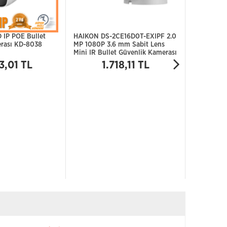
 IP POE Bullet
HAIKON DS-2CE16D0T-EXIPF 2.0
Besta 2 M
rası KD-8038
MP 1080P 3.6 mm Sabit Lens
Ahd Speed
Mini IR Bullet Güvenlik Kamerası
Kamerası 
3,01 TL
1.718,11 TL
22