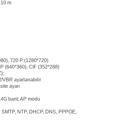
i 10 m
80), 720 P (1280*720)
0 P (640*360), CIF (352*288)
);
VBR ayarlanabilir
site ayarı
2.4G bant; AP modu
P, SMTP, NTP, DHCP, DNS, PPPOE,