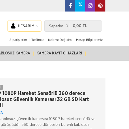
𝕏
Sepetim
0
0,00 TL
HESABIM
Siparişlerim
Teslimat
İade ve Değişim
Hesap Bilgilerimiz
ABLOSUZ KAMERA
KAMERA KAYIT CIHAZLARI
İ
 1080P Hareket Sensörlü 360 derece
losuz Güvenlik Kamerası 32 GB SD Kart
il
TA
kablosuz güvenlik kamerası 1080P hareket sensörlü ve
 görüşlüdür. 360 derece dönebilen bu wifi kablosuz