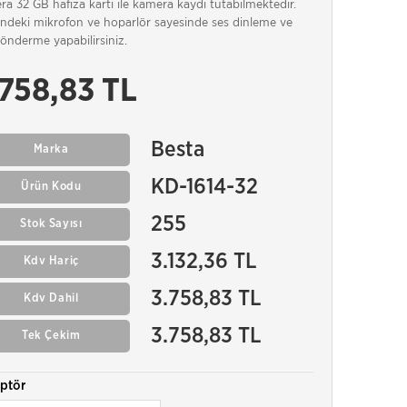
a 32 GB hafıza kartı ile kamera kaydı tutabilmektedir.
indeki mikrofon ve hoparlör sayesinde ses dinleme ve
önderme yapabilirsiniz.
.758,83 TL
Besta
Marka
KD-1614-32
Ürün Kodu
255
Stok Sayısı
3.132,36 TL
Kdv Hariç
3.758,83 TL
Kdv Dahil
3.758,83 TL
Tek Çekim
ptör