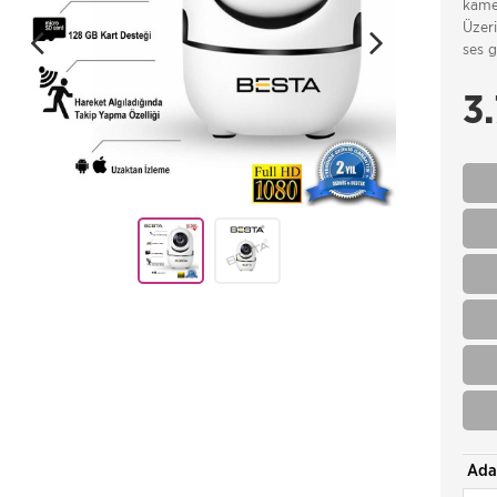
kamer
Üzer
ses g
3
Ada