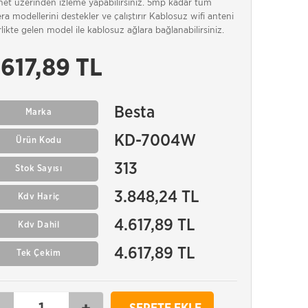
rnet üzerinden izleme yapabilirsiniz. 5mp kadar tüm
a modellerini destekler ve çalıştırır Kablosuz wifi anteni
irlikte gelen model ile kablosuz ağlara bağlanabilirsiniz.
.617,89 TL
Besta
Marka
KD-7004W
Ürün Kodu
313
Stok Sayısı
3.848,24 TL
Kdv Hariç
4.617,89 TL
Kdv Dahil
4.617,89 TL
Tek Çekim