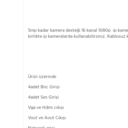
5mp kadar kamera desteği 16 kanal 1080p ip kame
birlikte ip kameralarda kullanabilirsiniz. Kablosuz 
Ürün üzerinde
4adet Bnc Girişi
4adet Ses Girişi
Vga ve Hdmı cıkışı
Vout ve Aout Cıkışı
Network girşi