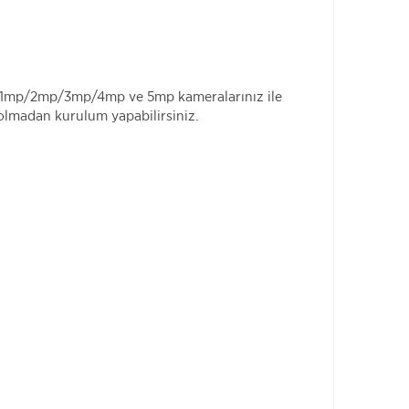
le 1mp/2mp/3mp/4mp ve 5mp kameralarınız ile
ı olmadan kurulum yapabilirsiniz.