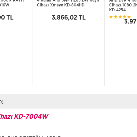
 1080N KAYIT
4 Kanal Ahd 5MP H265 Dvr Kayıt
AHD DVR 4 Kan
5016W
Cihazı Xmeye KD-804HD
Cihazı 1080 2M
KD-4254
00 TL
3.866,02 TL
3.97
0)
Cihazı KD-7004W