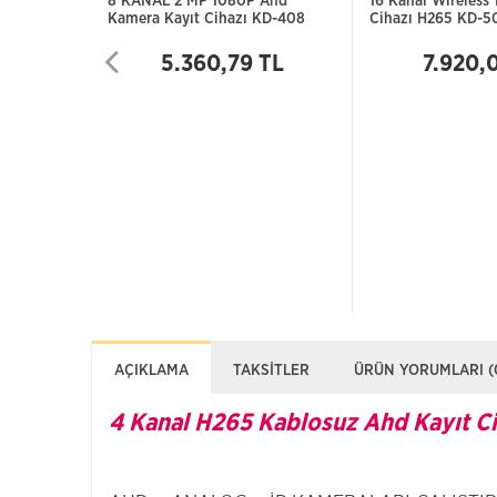
8 KANAL 2 MP 1080P Ahd
16 Kanal Wireless
Kamera Kayıt Cihazı KD-408
Cihazı H265 KD-
5.360,79 TL
7.920,
AÇIKLAMA
TAKSITLER
ÜRÜN YORUMLARI (
4 Kanal H265 Kablosuz Ahd Kayıt 