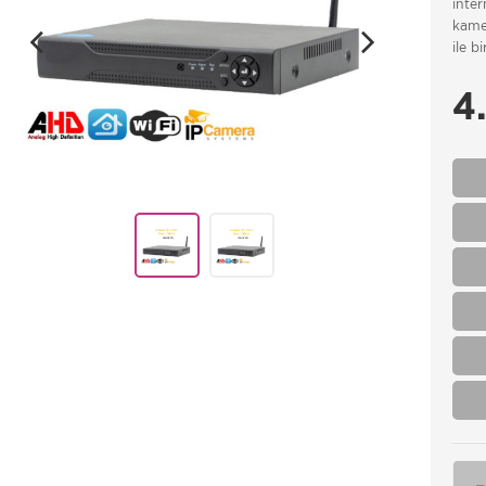
inte
kamer
ile b
4