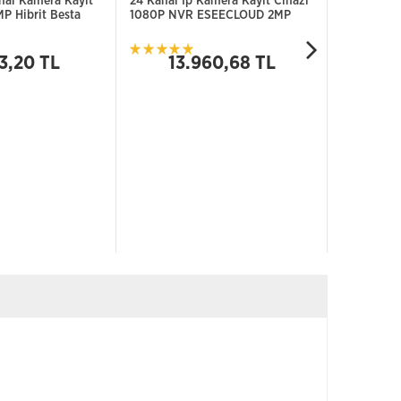
al Kamera Kayıt
24 Kanal Ip Kamera Kayıt Cihazı
4 KANAL 
P Hibrit Besta
1080P NVR ESEECLOUD 2MP
Kayit Ciha
5
3,20 TL
13.960,68 TL