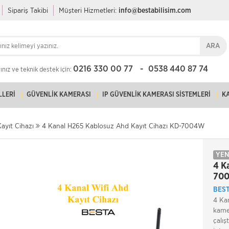
Sipariş Takibi
Müşteri Hizmetleri:
info@bestabilisim.com
ARA
0216 330 00 77
0538 440 87 74
nız ve teknik destek için:
LLERI
GÜVENLIK KAMERASI
IP GÜVENLIK KAMERASI SISTEMLERI
K
ayıt Cihazı
4 Kanal H265 Kablosuz Ahd Kayıt Cihazı KD-7004W
YEN
4 K
70
BES
4 Ka
kamer
çalış