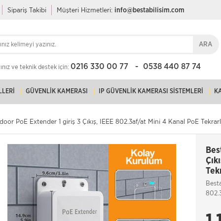
Sipariş Takibi
Müşteri Hizmetleri:
info@bestabilisim.com
ARA
0216 330 00 77
0538 440 87 74
nız ve teknik destek için:
LLERI
GÜVENLIK KAMERASI
IP GÜVENLIK KAMERASI SISTEMLERI
K
door PoE Extender 1 giriş 3 Çıkış, IEEE 802.3af/at Mini 4 Kanal PoE Tekrar
Bes
Çık
Tek
Besta
802.
1