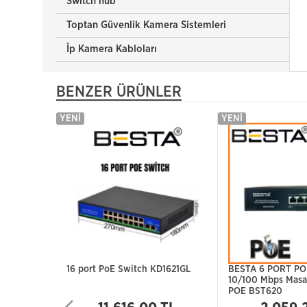
Switch hub
Toptan Güvenlik Kamera Sistemleri
İp Kamera Kabloları
BENZER ÜRÜNLER
YENI
YENI
16 port PoE Switch KD1621GL
BESTA 6 PORT P
10/100 Mbps Masa
POE BST620