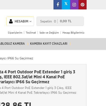
𝕏
Sepetim
0
0,00 TL
HESABIM
Siparişlerim
Teslimat
İade ve Değişim
Hesap Bilgilerimiz
ABLOSUZ KAMERA
KAMERA KAYIT CIHAZLARI
layıcı IP66 Su Geçirmez
ta 4 Port Outdoor PoE Extender 1 giriş 3
ış, IEEE 802.3af/at Mini 4 Kanal PoE
rarlayıcı IP66 Su Geçirmez
 4 Port Outdoor PoE Extender 1 giriş 3 Çıkış, IEEE
3af/at Mini 4 Kanal PoE Tekrarlayıcı IP66 Su Geçirmez
.128,86 TL