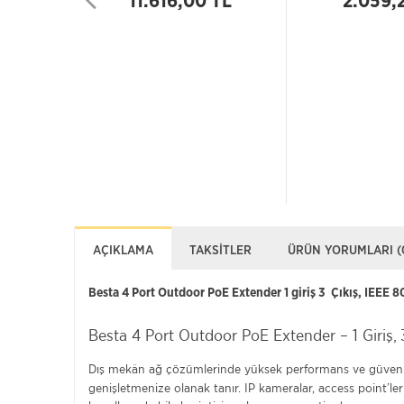
11.616,00 TL
2.059,
AÇIKLAMA
TAKSITLER
ÜRÜN YORUMLARI (
Besta 4 Port Outdoor PoE Extender 1 giriş 3 Çıkış, IEEE 
Besta 4 Port Outdoor PoE Extender – 1 Giriş, 
Dış mekân ağ çözümlerinde yüksek performans ve güvenili
genişletmenize olanak tanır. IP kameralar, access point’le