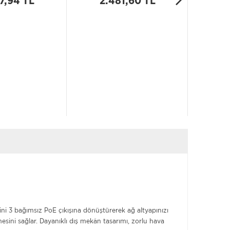
7,94 TL
2.481,60 TL
19
şini 3 bağımsız PoE çıkışına dönüştürerek ağ altyapınızı
esini sağlar. Dayanıklı dış mekân tasarımı, zorlu hava