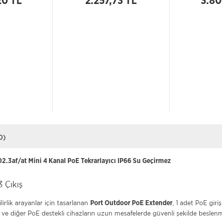
20 TL
2.257,73 TL
3.80
0)
802.3af/at Mini 4 Kanal PoE Tekrarlayıcı IP66 Su Geçirmez
3 Çıkış
rlik arayanlar için tasarlanan
, 1 adet PoE giri
Port Outdoor PoE Extender
r ve diğer PoE destekli cihazların uzun mesafelerde güvenli şekilde beslenm