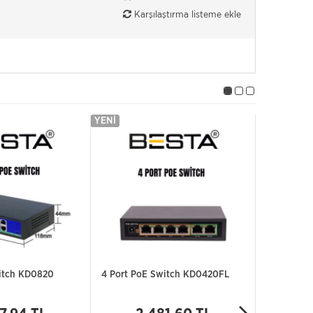
Karşılaştırma listeme ekle
YENI
YENI
itch KD0820
4 Port PoE Switch KD0420FL
BESTA 24 
SWİTCH 1
BST2422G