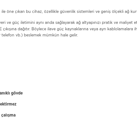
ile öne çıkan bu cihaz, özellikle güvenlik sistemleri ve geniş ölçekli ağ k
i
ri ve güç iletimini aynı anda sağlayarak ağ altyapınızı pratik ve maliyet e
PoE çıkışına dağıtır. Böylece ilave güç kaynaklarına veya ayrı kablolamalara
P telefon vb.) beslemek mümkün hale gelir.
anıklı gövde
rektirmez
i çalışma