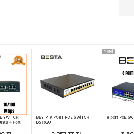
YENI
OE SWİTCH
BESTA 8 PORT POE SWİTCH
8 port PoE Sw
üstü 4 Port
BST820