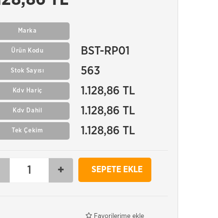
Marka
BST-RP01
Ürün Kodu
563
Stok Sayısı
1.128,86 TL
Kdv Hariç
1.128,86 TL
Kdv Dahil
1.128,86 TL
Tek Çekim
-
+
SEPETE EKLE
Favorilerime ekle