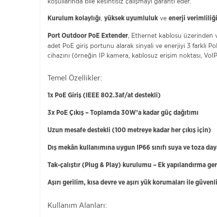
koşullarında bile kesintisiz çalışmayı garanti eder.
,
ve
Kurulum kolaylığı
yüksek uyumluluk
enerji verimliliğ
, Ethernet kablosu üzerinden ve
Port Outdoor PoE Extender
adet PoE giriş portunu alarak sinyali ve enerjiyi 3 farklı 
cihazını (örneğin IP kamera, kablosuz erişim noktası, VoI
Temel Özellikler:
1x PoE Giriş (IEEE 802.3af/at destekli)
3x PoE Çıkış – Toplamda 30W’a kadar güç dağıtımı
Uzun mesafe destekli (100 metreye kadar her çıkış için)
Dış mekân kullanımına uygun IP66 sınıfı suya ve toza day
Tak-çalıştır (Plug & Play) kurulumu – Ek yapılandırma ge
Aşırı gerilim, kısa devre ve aşırı yük korumaları ile güvenl
Kullanım Alanları: