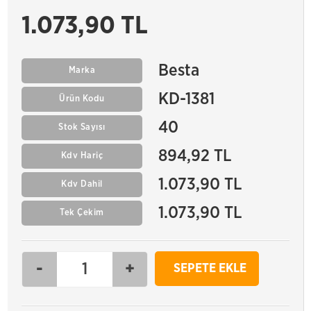
1.073,90 TL
Besta
Marka
KD-1381
Ürün Kodu
40
Stok Sayısı
894,92 TL
Kdv Hariç
1.073,90 TL
Kdv Dahil
1.073,90 TL
Tek Çekim
-
+
SEPETE EKLE