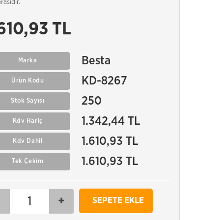
asıdır.
.610,93 TL
Besta
Marka
KD-8267
Ürün Kodu
250
Stok Sayısı
1.342,44 TL
Kdv Hariç
1.610,93 TL
Kdv Dahil
1.610,93 TL
Tek Çekim
-
+
SEPETE EKLE