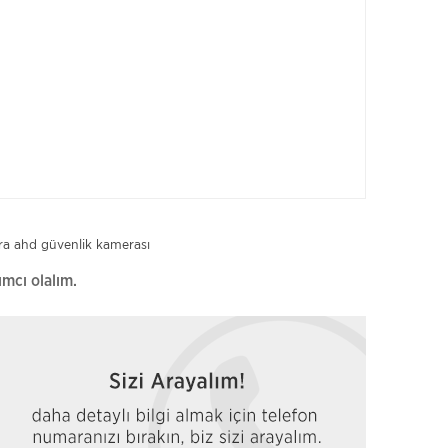
ra
ahd güvenlik kamerası
ımcı olalım.