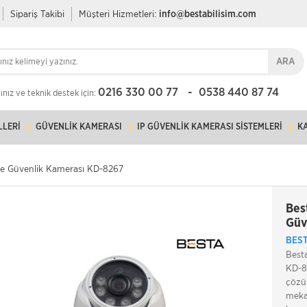
Sipariş Takibi
Müşteri Hizmetleri:
info@bestabilisim.com
ARA
0216 330 00 77
0538 440 87 74
nız ve teknik destek için:
LLERI
GÜVENLIK KAMERASI
IP GÜVENLIK KAMERASI SISTEMLERI
K
 Güvenlik Kamerası KD-8267
Bes
Güv
BES
Best
KD-8
çözün
meka