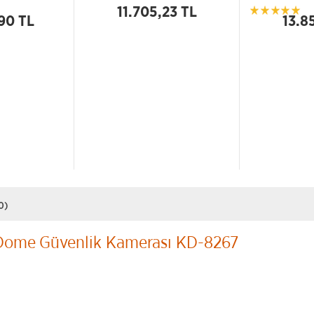
11.705,23 TL
90 TL
13.8
0)
Dome Güvenlik Kamerası KD-8267