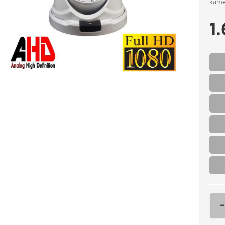
kamer
1