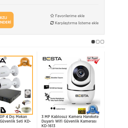
Favorilerime ekle
Karşılaştırma listeme ekle
0P 4 Dış Mekan
3 MP Kablosuz Kamera Harekete
Besta KD-
Güvenlik Seti KD-
Duyarlı Wifi Güvenlik Kamerası
Gece Görü
KD-1613
Güvenlik S