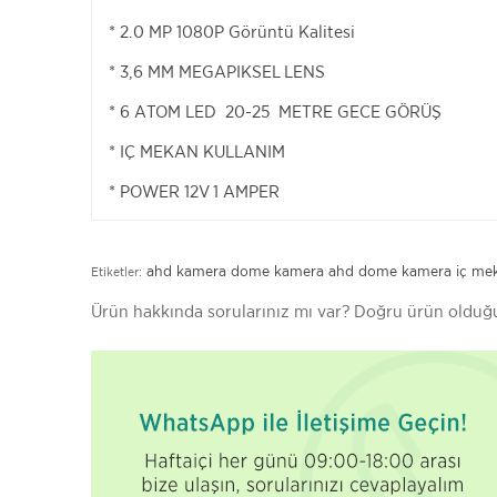
* 2.0 MP 1080P Görüntü Kalitesi
* 3,6 MM MEGAPIKSEL LENS
* 6 ATOM LED 20-25 METRE GECE GÖRÜŞ
* IÇ MEKAN KULLANIM
* POWER 12V 1 AMPER
ahd kamera
dome kamera
ahd dome kamera
iç me
Etiketler:
Ürün hakkında sorularınız mı var? Doğru ürün old