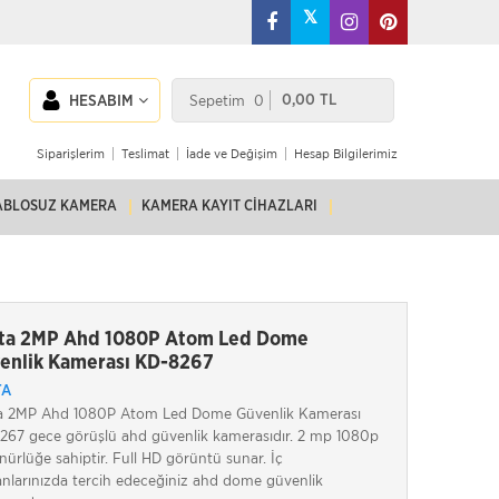
𝕏
Sepetim
0
0,00 TL
HESABIM
Siparişlerim
Teslimat
İade ve Değişim
Hesap Bilgilerimiz
ABLOSUZ KAMERA
KAMERA KAYIT CIHAZLARI
ta 2MP Ahd 1080P Atom Led Dome
enlik Kamerası KD-8267
TA
a 2MP Ahd 1080P Atom Led Dome Güvenlik Kamerası
267 gece görüşlü ahd güvenlik kamerasıdır. 2 mp 1080p
ürlüğe sahiptir. Full HD görüntü sunar. İç
nlarınızda tercih edeceğiniz ahd dome güvenlik