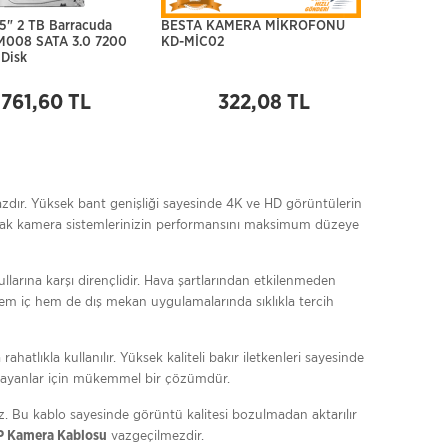
.5" 2 TB Barracuda
BESTA KAMERA MİKROFONU
008 SATA 3.0 7200
KD-MİC02
Disk
.761,60 TL
322,08 TL
dır. Yüksek bant genişliği sayesinde 4K ve HD görüntülerin
ak kamera sistemlerinizin performansını maksimum düzeye
llarına karşı dirençlidir. Hava şartlarından etkilenmeden
m iç hem de dış mekan uygulamalarında sıklıkla tercih
 rahatlıkla kullanılır. Yüksek kaliteli bakır iletkenleri sayesinde
arayanlar için mükemmel bir çözümdür.
iniz. Bu kablo sayesinde görüntü kalitesi bozulmadan aktarılır
vazgeçilmezdir.
IP Kamera Kablosu