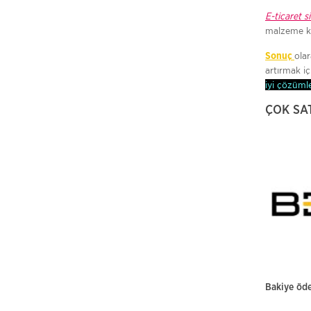
E-ticaret 
malzeme kal
olar
Sonuç
artırmak i
iyi çözümle
ÇOK SA
Bakiye öd