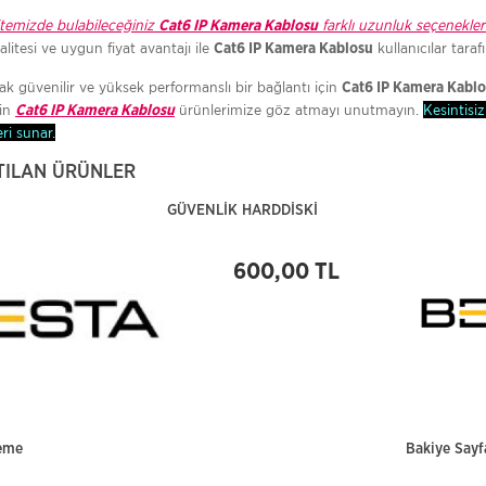
sitemizde bulabileceğiniz
farklı uzunluk seçenekler
Cat6 IP Kamera Kablosu
itesi ve uygun fiyat avantajı ile
kullanıcılar taraf
Cat6 IP Kamera Kablosu
ak güvenilir ve yüksek performanslı bir bağlantı için
Cat6 IP Kamera Kabl
çin
ürünlerimize göz atmayı unutmayın.
Kesintisiz
Cat6 IP Kamera Kablosu
ri sunar.
TILAN ÜRÜNLER
GÜVENLİK HARDDİSKİ
600,00 TL
eme
Bakiye Sayfa