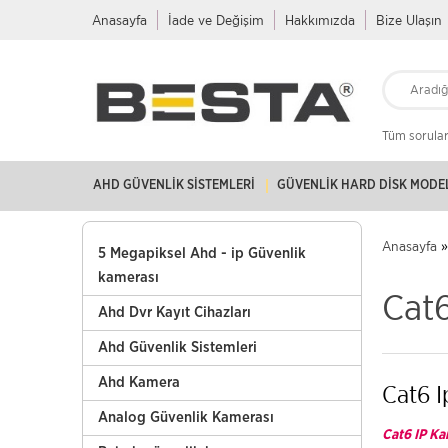
Anasayfa
İade ve Değişim
Hakkımızda
Bize Ulaşın
Tüm soruları
AHD GÜVENLIK SISTEMLERI
GÜVENLIK HARD DISK MODE
Anasayfa
»
5 Megapiksel Ahd - ip Güvenlik
kamerası
Cat
Ahd Dvr Kayıt Cihazları
Ahd Güvenlik Sistemleri
Ahd Kamera
Cat6 
Analog Güvenlik Kamerası
Cat6 IP Kam