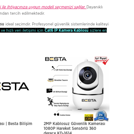
i ile ihtiyacınıza uygun modeli seçmenizi sağlar.
Dayanıklı
ından tercih edilmektedir.
ideal seçimdir. Profesyonel güvenlik sistemlerinde kaliteyi
osu
 ve hızlı veri iletişimi için
sizlere en
Cat6 IP Kamera Kablosu
sı | Besta Bilişim
2MP Kablosuz Güvenlik Kamerası
2 MP DIŞ M
1080P Hareket Sensörlü 360
KABLOSUZ P
derece KD-1614
KAMERASI K