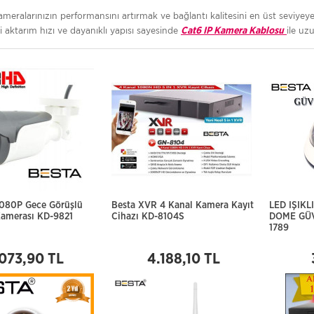
ameralarınızın performansını artırmak ve bağlantı kalitesini en üst seviyey
 aktarım hızı ve dayanıklı yapısı sayesinde
ile uz
Cat6 IP Kamera Kablosu
080P Gece Görüşlü
Besta XVR 4 Kanal Kamera Kayıt
LED IŞIKL
Kamerası KD-9821
Cihazı KD-8104S
DOME GÜV
1789
.073,90 TL
4.188,10 TL