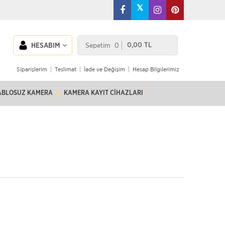
𝕏
Sepetim
0
0,00 TL
HESABIM
Siparişlerim
Teslimat
İade ve Değişim
Hesap Bilgilerimiz
ABLOSUZ KAMERA
KAMERA KAYIT CIHAZLARI