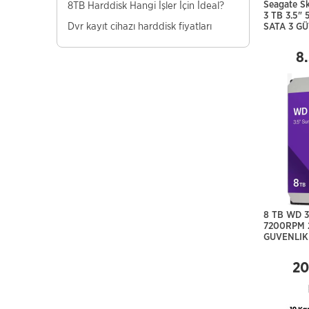
8TB Harddisk Hangi İşler İçin İdeal?
Seagate 
3 TB 3.5"
Dvr kayıt cihazı harddisk fiyatları
SATA 3 GÜ
8
8 TB WD 3
7200RPM 
GUVENLI
20