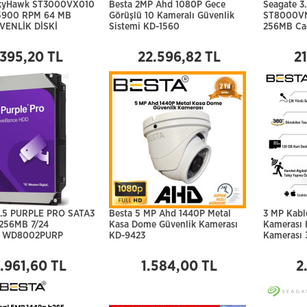
SkyHawk ST3000VX010
Besta 2MP Ahd 1080P Gece
Seagate 3
 5900 RPM 64 MB
Görüşlü 10 Kameralı Güvenlik
ST8000V
VENLİK DİSKİ
Sistemi KD-1560
256MB Cac
.395,20 TL
22.596,82 TL
21
.5 PURPLE PRO SATA3
Besta 5 MP Ahd 1440P Metal
3 MP Kabl
256MB 7/24
Kasa Dome Güvenlik Kamerası
Kamerası 
K WD8002PURP
KD-9423
Kamerası 
.961,60 TL
1.584,00 TL
2