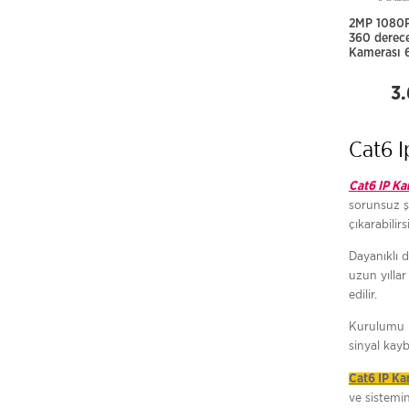
2MP 1080P
360 derec
Kamerası 
3
Cat6 
Cat6 IP K
sorunsuz ş
çıkarabilirs
Dayanıklı 
uzun yıllar
edilir.
Kurulumu k
sinyal kayb
Cat6 IP K
ve sistemin