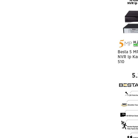
Besta 5 M
NVR Ip Ka
510
5