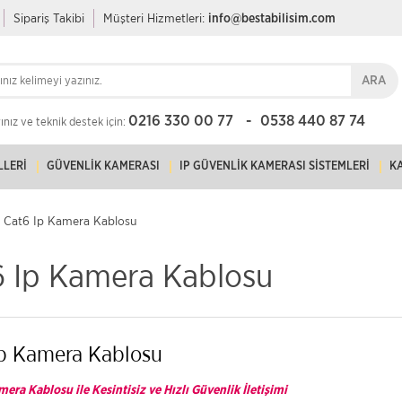
Sipariş Takibi
Müşteri Hizmetleri:
info@bestabilisim.com
ARA
0216 330 00 77
0538 440 87 74
nız ve teknik destek için:
LLERI
GÜVENLIK KAMERASI
IP GÜVENLIK KAMERASI SISTEMLERI
K
Cat6 Ip Kamera Kablosu
6 Ip Kamera Kablosu
Ip Kamera Kablosu
era Kablosu ile Kesintisiz ve Hızlı Güvenlik İletişimi