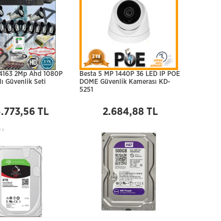
4163 2Mp Ahd 1080P
Besta 5 MP 1440P 36 LED IP POE
ı Güvenlik Seti
DOME Güvenlik Kamerası KD-
5251
.773,56 TL
2.684,88 TL