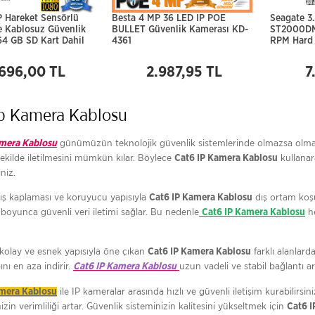
 Hareket Sensörlü
Besta 4 MP 36 LED IP POE
Seagate 3
e Kablosuz Güvenlik
BULLET Güvenlik Kamerası KD-
ST2000DM
64 GB SD Kart Dahil
4361
RPM Hard 
.696,00 TL
2.987,95 TL
7
Ip Kamera Kablosu
günümüzün teknolojik güvenlik sistemlerinde olmazsa olmaz
amera Kablosu
ekilde iletilmesini mümkün kılar. Böylece
kullanar
Cat6 IP Kamera Kablosu
iniz.
dış kaplaması ve koruyucu yapısıyla
dış ortam koşu
Cat6 IP Kamera Kablosu
 boyunca güvenli veri iletimi sağlar. Bu nedenle
he
Cat6 IP Kamera Kablosu
olay ve esnek yapısıyla öne çıkan
farklı alanlarda
Cat6 IP Kamera Kablosu
ını en aza indirir.
uzun vadeli ve stabil bağlantı 
Cat6 IP Kamera Kablosu
ile IP kameralar arasında hızlı ve güvenli iletişim kurabilirs
amera Kablosu
izin verimliliği artar. Güvenlik sisteminizin kalitesini yükseltmek için
Cat6 