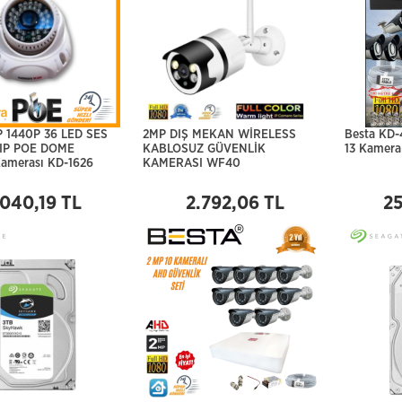
P 1440P 36 LED SES
2MP DIŞ MEKAN WİRELESS
Besta KD-
 IP POE DOME
KABLOSUZ GÜVENLİK
13 Kameral
Kamerası KD-1626
KAMERASI WF40
.040,19 TL
2.792,06 TL
25