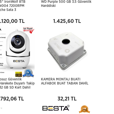
.5" IronWolf 8TB
WD Purple 500 GB 3.5 Güvenlik
N004 7200RPM
Harddiski
he Sata 3
.120,00 TL
1.425,60 TL
osuz Güvenlik
KAMERA MONTAJ BUATI
Harekete Duyarlı Takip
ALFABOX BUAT TABAN DAHİL
32 GB SD Kart Dahil
.792,06 TL
32,21 TL