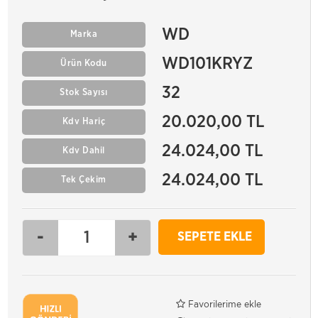
WD
Marka
WD101KRYZ
Ürün Kodu
32
Stok Sayısı
20.020,00 TL
Kdv Hariç
24.024,00 TL
Kdv Dahil
24.024,00 TL
Tek Çekim
-
+
SEPETE EKLE
Favorilerime ekle