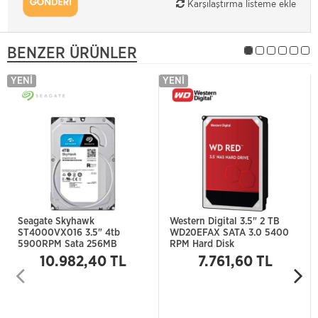
Karşılaştırma listeme ekle
BENZER ÜRÜNLER
YENI
YENI
Seagate Skyhawk
Western Digital 3.5" 2 TB
ST4000VX016 3.5" 4tb
WD20EFAX SATA 3.0 5400
5900RPM Sata 256MB
RPM Hard Disk
10.982,40 TL
7.761,60 TL