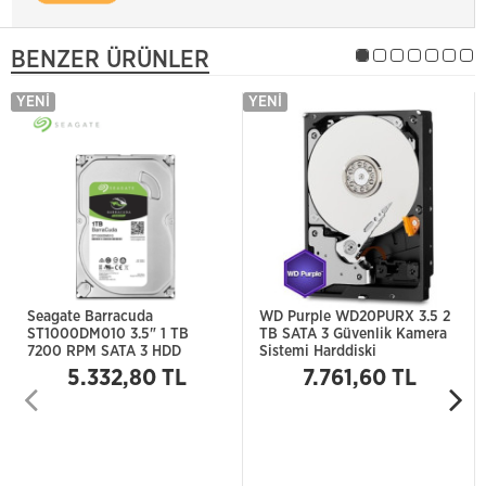
BENZER ÜRÜNLER
YENI
YENI
Seagate Barracuda
WD Purple WD20PURX 3.5 2
ST1000DM010 3.5" 1 TB
TB SATA 3 Güvenlik Kamera
7200 RPM SATA 3 HDD
Sistemi Harddiski
5.332,80 TL
7.761,60 TL