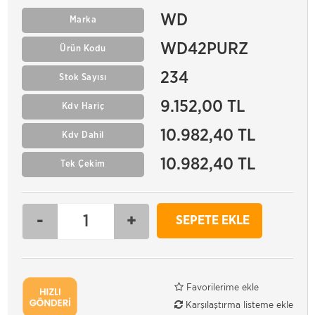
WD
Marka
WD42PURZ
Ürün Kodu
234
Stok Sayısı
9.152,00 TL
Kdv Hariç
10.982,40 TL
Kdv Dahil
10.982,40 TL
Tek Çekim
-
+
SEPETE EKLE
Favorilerime ekle
Karşılaştırma listeme ekle