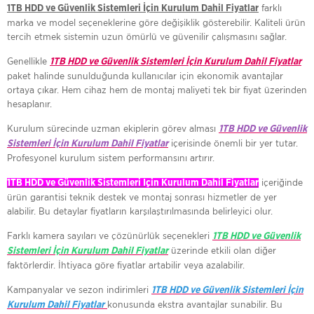
farklı
1TB HDD ve Güvenlik Sistemleri İçin Kurulum Dahil Fiyatlar
marka ve model seçeneklerine göre değişiklik gösterebilir. Kaliteli ürün
tercih etmek sistemin uzun ömürlü ve güvenilir çalışmasını sağlar.
Genellikle
1TB HDD ve Güvenlik Sistemleri İçin Kurulum Dahil Fiyatlar
paket halinde sunulduğunda kullanıcılar için ekonomik avantajlar
ortaya çıkar. Hem cihaz hem de montaj maliyeti tek bir fiyat üzerinden
hesaplanır.
Kurulum sürecinde uzman ekiplerin görev alması
1TB HDD ve Güvenlik
içerisinde önemli bir yer tutar.
Sistemleri İçin Kurulum Dahil Fiyatlar
Profesyonel kurulum sistem performansını artırır.
içeriğinde
1TB HDD ve Güvenlik Sistemleri İçin Kurulum Dahil Fiyatlar
ürün garantisi teknik destek ve montaj sonrası hizmetler de yer
alabilir. Bu detaylar fiyatların karşılaştırılmasında belirleyici olur.
Farklı kamera sayıları ve çözünürlük seçenekleri
1TB HDD ve Güvenlik
üzerinde etkili olan diğer
Sistemleri İçin Kurulum Dahil Fiyatlar
faktörlerdir. İhtiyaca göre fiyatlar artabilir veya azalabilir.
Kampanyalar ve sezon indirimleri
1TB HDD ve Güvenlik Sistemleri İçin
konusunda ekstra avantajlar sunabilir. Bu
Kurulum Dahil Fiyatlar