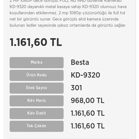
2 MP 1080P Gece Görüşlü FULL HD AHD Güvenlik Kamerası
KD-9320 dayanıklı metal kasaya sahip KD-9320 olumsuz hava
koşullarından etkilenmez. 2 mp 1080p çözünürlüğü ile full hd
net bir görüntü sunar. Gece görüşlü ahd kamera üzerinde
bulunan ledler sayesinde ışıksız ortamlarda da görüntü sağlar.
1.161,60 TL
Besta
Marka
KD-9320
Ürün Kodu
301
Stok Sayısı
968,00 TL
Kdv Hariç
1.161,60 TL
Kdv Dahil
1.161,60 TL
Tek Çekim