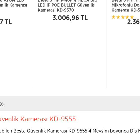
 8 ATOM LED
Besta 5 MP 1440P 4 MEGA BİG
Besta 5 MP IP 
enlik Kamerası
LED IP POE BULLET Güvenlik
Mikrofonlu Do
Kamerası KD-9570
Kamerası KD-
3.006,96 TL
17 TL
2.36
0)
venlik Kamerası KD-9555
ışabilen Besta Güvenlik Kamerası KD-9555 4 Mevsim boyunca Dış 