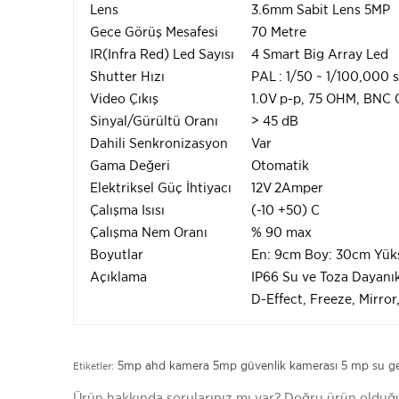
Lens
3.6mm Sabit Lens 5MP
Gece Görüş Mesafesi
70 Metre
IR(Infra Red) Led Sayısı
4 Smart Big Array Led
Shutter Hızı
PAL : 1/50 ~ 1/100,000 
Video Çıkış
1.0V p-p, 75 OHM, BNC
Sinyal/Gürültü Oranı
> 45 dB
Dahili Senkronizasyon
Var
Gama Değeri
Otomatik
Elektriksel Güç İhtiyacı
12V 2Amper
Çalışma Isısı
(-10 +50) C
Çalışma Nem Oranı
% 90 max
Boyutlar
En: 9cm Boy: 30cm Yüks
Açıklama
IP66 Su ve Toza Dayanı
D-Effect, Freeze, Mirro
5mp ahd kamera
5mp güvenlik kamerası
5 mp su g
Etiketler:
Ürün hakkında sorularınız mı var? Doğru ürün old