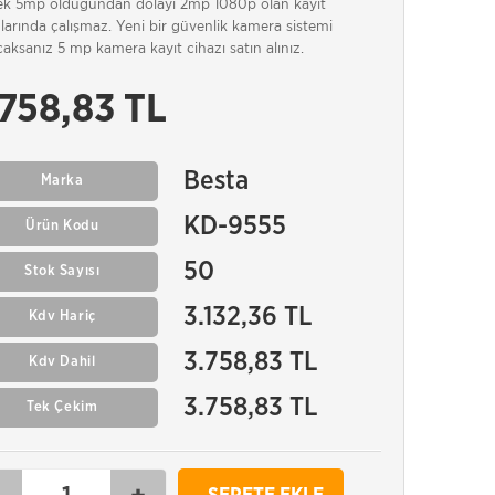
ek 5mp olduğundan dolayı 2mp 1080p olan kayıt
larında çalışmaz. Yeni bir güvenlik kamera sistemi
aksanız 5 mp kamera kayıt cihazı satın alınız.
.758,83 TL
Besta
Marka
KD-9555
Ürün Kodu
50
Stok Sayısı
3.132,36 TL
Kdv Hariç
3.758,83 TL
Kdv Dahil
3.758,83 TL
Tek Çekim