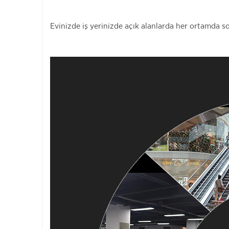
Evinizde iş yerinizde açık alanlarda her ortamda s