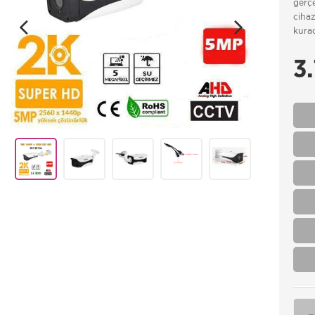
gerç
cihaz
kurac
3