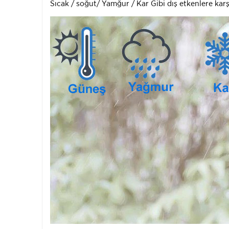
Sıcak / soğut/ Yamğur / Kar Gibi dış etkenlere karşı