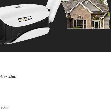
 +Nextchip
nebilir