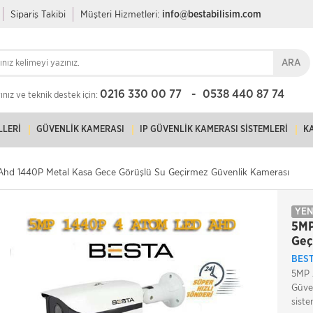
Sipariş Takibi
Müşteri Hizmetleri:
info@bestabilisim.com
ARA
0216 330 00 77
0538 440 87 74
nız ve teknik destek için:
LLERI
GÜVENLIK KAMERASI
IP GÜVENLIK KAMERASI SISTEMLERI
K
hd 1440P Metal Kasa Gece Görüşlü Su Geçirmez Güvenlik Kamerası
YEN
5MP
Geç
BES
5MP 
Güve
siste