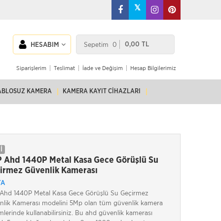
𝕏
Sepetim
0
0,00 TL
HESABIM
Siparişlerim
Teslimat
İade ve Değişim
Hesap Bilgilerimiz
ABLOSUZ KAMERA
KAMERA KAYIT CIHAZLARI
İ
 Ahd 1440P Metal Kasa Gece Görüşlü Su
irmez Güvenlik Kamerası
TA
Ahd 1440P Metal Kasa Gece Görüşlü Su Geçirmez
nlik Kamerası modelini 5Mp olan tüm güvenlik kamera
mlerinde kullanabilirsiniz. Bu ahd güvenlik kamerası