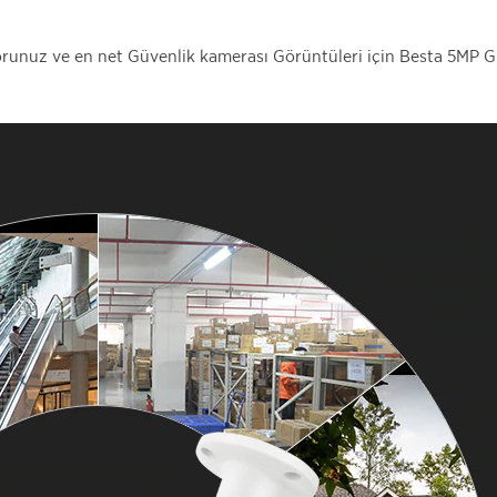
orunuz ve en net Güvenlik kamerası Görüntüleri için Besta 5MP Gü