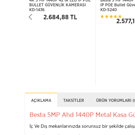
4K 5 MP 1440P 42 IR LED IP POE
Besta 5 MP 1440P
BULLET GÜVENLİK KAMERASI
IP POE Bullet Güv
KD-1436
KD-5240
2.684,88 TL
2.577,
AÇIKLAMA
TAKSITLER
ÜRÜN YORUMLARI (
Besta 5MP Ahd 1440P Metal Kasa Gü
İç Ve Dış mekanlarınızda sorunsuz bir şekilde çal