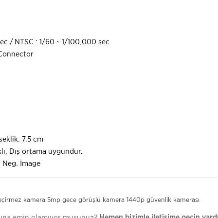
sec / NTSC : 1/60 ~ 1/100,000 sec
 Connector
eklik: 7.5 cm
klı, Dış ortama uygundur.
r, Neg. İmage
eçirmez kamera
5mp gece görüşlü kamera
1440p güvenlik kamerası
uğuna emin olamıyor musunuz?
Hemen bizimle iletişime geçin yard