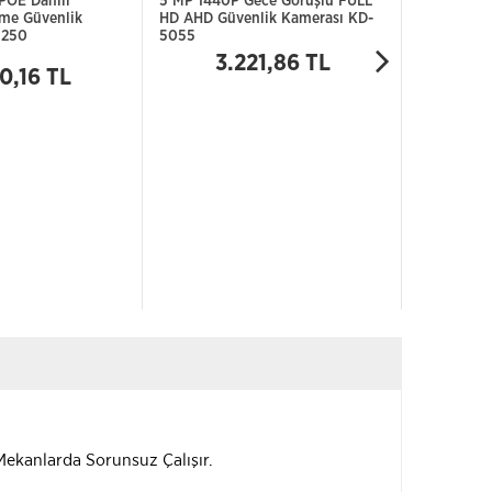
POE Dahili
5 MP 1440P Gece Görüşlü FULL
Besta 4MP 
me Güvenlik
HD AHD Güvenlik Kamerası KD-
Güvenlik 
5250
5055
3.221,86 TL
1
0,16 TL
Mekanlarda Sorunsuz Çalışır.