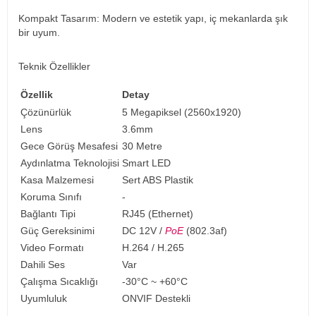
Kompakt Tasarım: Modern ve estetik yapı, iç mekanlarda şık
bir uyum.
Teknik Özellikler
Özellik
Detay
Çözünürlük
5 Megapiksel (2560x1920)
Lens
3.6mm
Gece Görüş Mesafesi
30 Metre
Aydınlatma Teknolojisi
Smart LED
Kasa Malzemesi
Sert ABS Plastik
Koruma Sınıfı
-
Bağlantı Tipi
RJ45 (Ethernet)
Güç Gereksinimi
DC 12V /
PoE
(802.3af)
Video Formatı
H.264 / H.265
Dahili Ses
Var
Çalışma Sıcaklığı
-30°C ~ +60°C
Uyumluluk
ONVIF Destekli