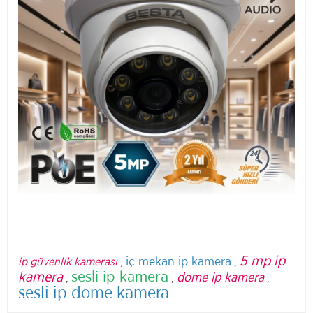
5 mp ip
iç mekan ip kamera
ip güvenlik kamerası
,
,
sesli ip kamera
kamera
dome ip kamera
,
,
,
sesli ip dome kamera