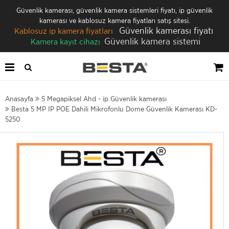
Güvenlik kamerası, güvenlik kamera sistemleri fiyatı, ip güvenlik
kamerası ve kablosuz kamera fiyatları satış sitesi.
Güvenlik kamerası fiyatı
Kablosuz ip kamera fiyatları
Güvenlik kamera sistemi
Kamera kayıt cihazı
Anasayfa
5 Megapiksel Ahd - ip Güvenlik kamerası
Besta 5 MP IP POE Dahili Mikrofonlu Dome Güvenlik Kamerası KD-
5250