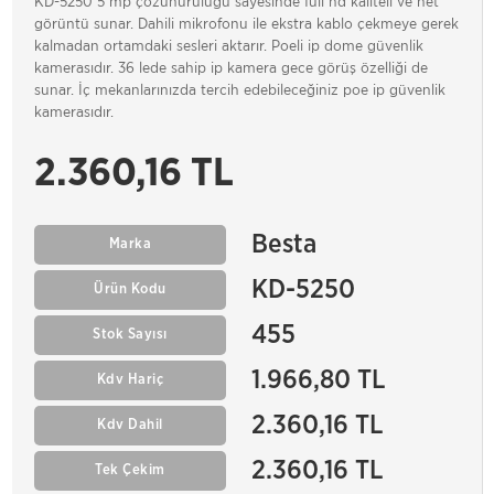
KD-5250 5 mp çözünürülüğü sayesinde full hd kaliteli ve net
görüntü sunar. Dahili mikrofonu ile ekstra kablo çekmeye gerek
kalmadan ortamdaki sesleri aktarır. Poeli ip dome güvenlik
kamerasıdır. 36 lede sahip ip kamera gece görüş özelliği de
sunar. İç mekanlarınızda tercih edebileceğiniz poe ip güvenlik
kamerasıdır.
2.360,16 TL
Besta
Marka
KD-5250
Ürün Kodu
455
Stok Sayısı
1.966,80 TL
Kdv Hariç
2.360,16 TL
Kdv Dahil
2.360,16 TL
Tek Çekim