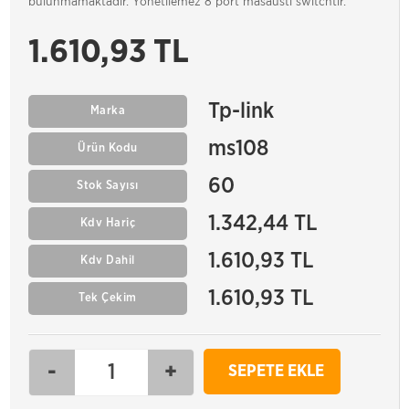
bulunmamaktadır. Yönetilemez 8 port masaüstı switchtir.
1.610,93 TL
Tp-link
Marka
ms108
Ürün Kodu
60
Stok Sayısı
1.342,44 TL
Kdv Hariç
1.610,93 TL
Kdv Dahil
1.610,93 TL
Tek Çekim
-
+
SEPETE EKLE