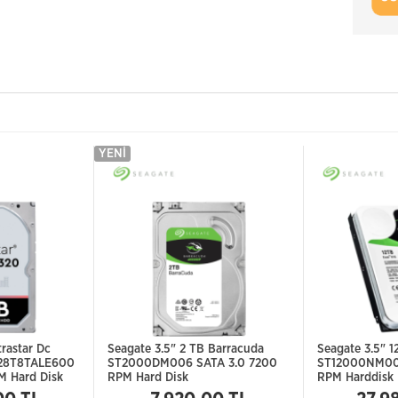
YENI
trastar Dc
Seagate 3.5" 2 TB Barracuda
Seagate 3.5" 
28T8TALE600
ST2000DM006 SATA 3.0 7200
ST12000NM00
M Hard Disk
RPM Hard Disk
RPM Harddisk