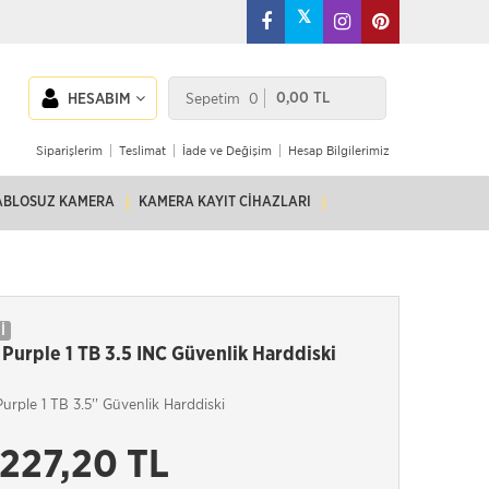
𝕏
Sepetim
0
0,00 TL
HESABIM
Siparişlerim
Teslimat
İade ve Değişim
Hesap Bilgilerimiz
ABLOSUZ KAMERA
KAMERA KAYIT CIHAZLARI
İ
Purple 1 TB 3.5 INC Güvenlik Harddiski
rple 1 TB 3.5'' Güvenlik Harddiski
.227,20 TL