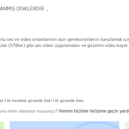
LANMIŞ DİSKLERDİR
.
u ses ve video ortamlarının aşırı gereksinimlerini karşılamak i
ular (STBler) gibi ses video uygulamaları ve gözetim video kaydı i
sk
1 tb harddisk
güvenlik diski
1 tb güvenlik diski
uğuna emin olamıyor musunuz?
Hemen bizimle iletişime geçin yard