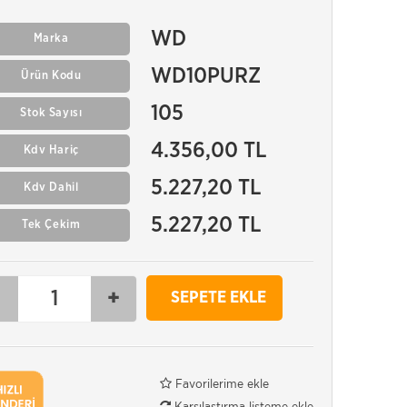
WD
Marka
WD10PURZ
Ürün Kodu
105
Stok Sayısı
4.356,00 TL
Kdv Hariç
5.227,20 TL
Kdv Dahil
5.227,20 TL
Tek Çekim
-
+
SEPETE EKLE
Favorilerime ekle
Karşılaştırma listeme ekle