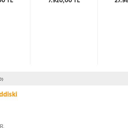
00 TL
7.920,00 TL
27.9
0)
ddiski
R.