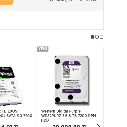
YENI
YENI
12 TB EXOS
Western Digital Purple
Seagate S
0J SATA 3.0 7200
WD82PURZ 3.5 8 TB 7200 RPM
ST8000VE0
HDD
RPM SATA