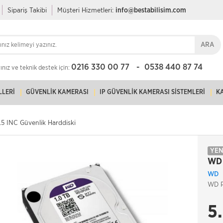
Sipariş Takibi
Müşteri Hizmetleri:
info@bestabilisim.com
ARA
0216 330 00 77
0538 440 87 74
nız ve teknik destek için:
LLERI
GÜVENLIK KAMERASI
IP GÜVENLIK KAMERASI SISTEMLERI
K
.5 INC Güvenlik Harddiski
YEN
WD 
WD
WD Pu
5