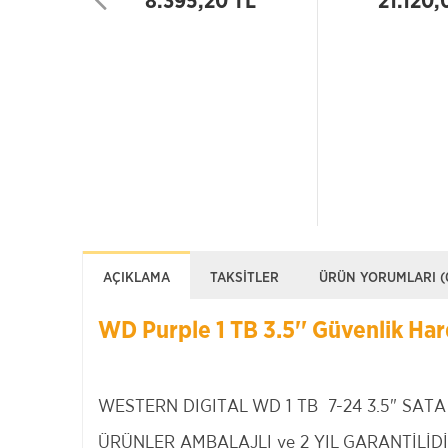
8.395,20 TL
21.120,
AÇIKLAMA
TAKSITLER
ÜRÜN YORUMLARI (
WD Purple 1 TB 3.5'' Güvenlik Har
WESTERN DIGITAL WD 1 TB 7-24 3.5" SATA
ÜRÜNLER AMBALAJLI ve 2 YIL GARANTİLİDİ