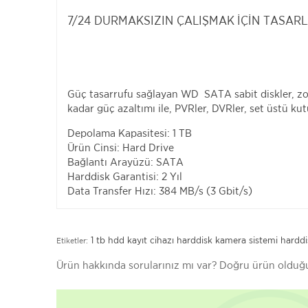
7/24 DURMAKSIZIN ÇALIŞMAK İÇİN TASAR
Güç tasarrufu sağlayan WD SATA sabit diskler, zorl
kadar güç azaltımı ile, PVRler, DVRler, set üstü kut
Depolama Kapasitesi: 1 TB
Ürün Cinsi: Hard Drive
Bağlantı Arayüzü: SATA
Harddisk Garantisi: 2 Yıl
Data Transfer Hızı: 384 MB/s (3 Gbit/s)
1 tb hdd
kayıt cihazı harddisk
kamera sistemi harddi
Etiketler:
Ürün hakkında sorularınız mı var? Doğru ürün old