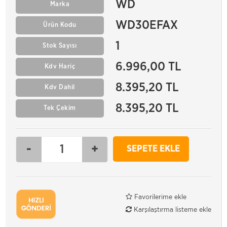
WD
Marka
WD30EFAX
Ürün Kodu
1
Stok Sayısı
6.996,00 TL
Kdv Hariç
8.395,20 TL
Kdv Dahil
8.395,20 TL
Tek Çekim
-
+
SEPETE EKLE
Favorilerime ekle
Karşılaştırma listeme ekle