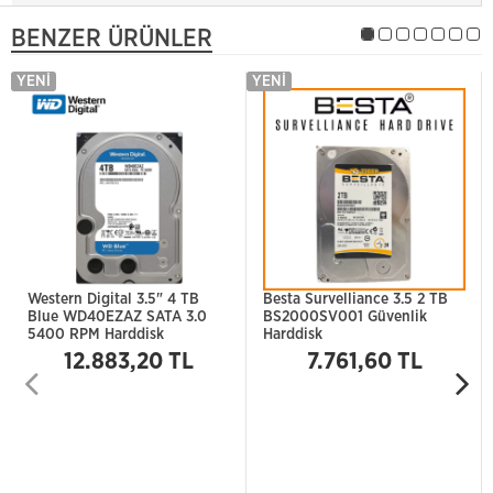
BENZER ÜRÜNLER
YENI
YENI
Western Digital 3.5" 4 TB
Besta Survelliance 3.5 2 TB
Blue WD40EZAZ SATA 3.0
BS2000SV001 Güvenlik
5400 RPM Harddisk
Harddisk
12.883,20 TL
7.761,60 TL