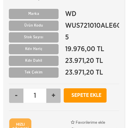
WD
Marka
WUS721010ALE604
Ürün Kodu
5
Stok Sayısı
19.976,00 TL
Kdv Hariç
23.971,20 TL
Kdv Dahil
23.971,20 TL
Tek Çekim
-
+
SEPETE EKLE
Favorilerime ekle